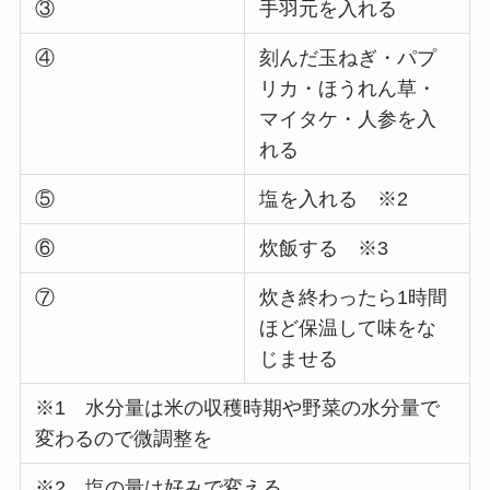
③
手羽元を入れる
④
刻んだ玉ねぎ・パプ
リカ・ほうれん草・
マイタケ・人参を入
れる
⑤
塩を入れる ※2
⑥
炊飯する ※3
⑦
炊き終わったら1時間
ほど保温して味をな
じませる
※1 水分量は米の収穫時期や野菜の水分量で
変わるので微調整を
※2 塩の量は好みで変える