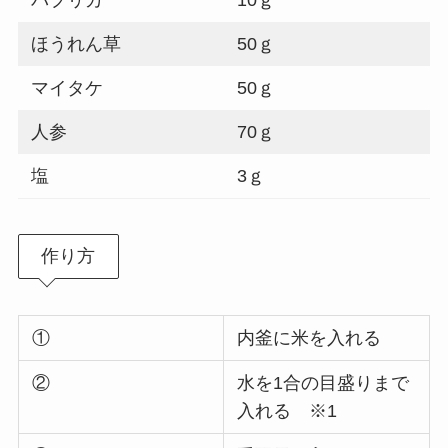
ほうれん草
50ｇ
マイタケ
50ｇ
人参
70ｇ
塩
3ｇ
作り方
①
内釜に米を入れる
②
水を1合の目盛りまで
入れる ※1